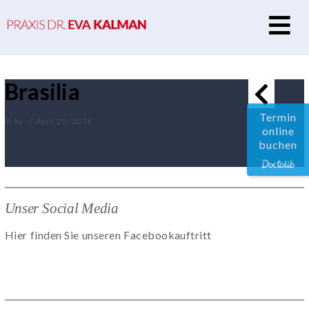
N
Brasilia
Termin
In by
April 20, 2016
online
buchen
Unser Social Media
Hier finden Sie unseren Facebookauftritt