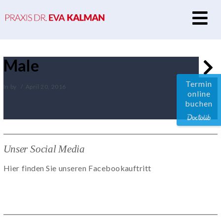
N
Male
Termin
In by
April 20, 2016
online
buchen
Unser Social Media
Hier finden Sie unseren Facebookauftritt