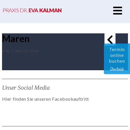
N
Maren
Termin
In by
April 20, 2016
online
buchen
Unser Social Media
Hier finden Sie unseren Facebookauftritt