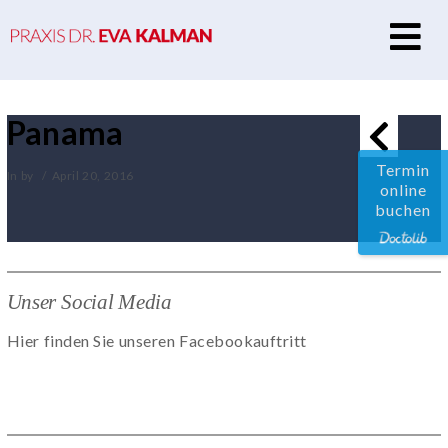
N
Panama
Termin
In by
April 20, 2016
online
buchen
Unser Social Media
Hier finden Sie unseren Facebookauftritt